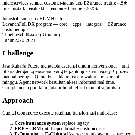
microservices sampai customer-facing app EZurance (rating 4.8★,
5rb+ install, masih aktif maintained per Sep 2025).
Industri
InsurTech / BUMN sub
Layanan
Full DX program — core + apps + integrasi + EZurance
customer app
Timeline
Multi-year (3+ tahun)
Tahun
2020-2023
Challenge
Jasa Raharja Putera mengelola asuransi umum konvensional + unit
Sharia dengan operasional yang tergantung sistem legacy + proses
manual berlapis. Quotation + klaim makan waktu hari sampai
minggu. Agent network kesulitan akses informasi real-time.
Compliance report ke regulator butuh effort manual signifikan.
Approach
Capital Commerce execute roadmap transformasi multi-fase:
Core insurance system
replace legacy.
ERP + CRM
untuk operational + customer ops.
E-Quotation + E-Claim
self-service untuk agent + customer.