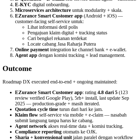
E-KYC
digital onboarding.
Microservices architecture
untuk modularity + skala.
EZurance Smart Customer app
(Android + iOS) —
customer-facing self-service untuk:
Lihat informasi detil polis
Pengajuan klaim digital + tracking status
Cari bengkel rekanan terdekat
Locate cabang Jasa Raharja Putera
Online payment
integration ke channel bank + e-wallet.
Agent app
dengan komisi tracking + lead management.
Outcome
Roadmap DX executed end-to-end + ongoing maintained:
EZurance Smart Customer app
: rating
4.8 dari 5
(123
review verified Google Play), 5rb+ install, last update Sep
2025 — production-grade + masih iterated.
Quotation cycle time
turun dari hari ke jam.
Klaim flow
self-service via mobile + e-claim — nasabah
submit langsung tanpa harus ke cabang.
Agent network
akses real-time data + komisi tracking.
Compliance reporting
otomatis ke OJK.
Sharia + konvensional unit
jalan paralel dengan workflow