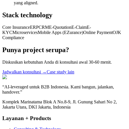
yang aligned.
Stack technology
Core Insurance
ERP
CRM
E-Quotation
E-Claim
E-
KYC
Microservices
Mobile Apps (EZurance)
Online Payment
OJK
Compliance
Punya project serupa?
Diskusikan kebutuhan Anda di konsultasi awal 30-60 menit.
Jadwalkan konsultasi
→
Case study lain
“
AI-leveraged untuk B2B Indonesia. Kami bangun, jalankan,
handover.
”
Komplek Marinatama Blok A No.8-9, Jl. Gunung Sahari No 2,
Jakarta Utara, DKI Jakarta, Indonesia
Layanan + Products